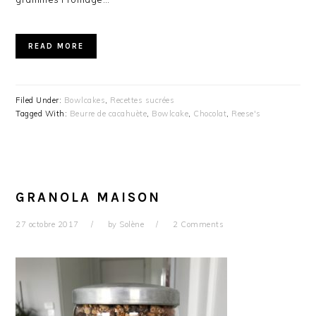
READ MORE
Filed Under:
Bowlcakes
,
Recettes sucrées
Tagged With:
Beurre de cacahuète
,
Bowlcake
,
Chocolat
,
Reese's
GRANOLA MAISON
27 octobre 2017
by
Solène
2 Comments