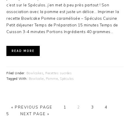
c’est sur le Spéculos, j’en met à peu près partout ! Son
association avec la pomme est juste un délice… Imprimer la
recette Bowlcake Pomme caramélisée – Spéculos Cuisine
Petit déjeuner Temps de Préparation 15 minutes Temps de
Cuisson 3-4 minutes Portions Ingrédients 40 grammes…
READ MORE
Filed Under:
Bowlcakes
,
Recettes sucrées
Tagged With:
Bowlcake
,
Pomme
,
Spéculos
« PREVIOUS PAGE
PAGE
1
PAGE
2
PAGE
3
PAGE
4
PAG
5
NEXT PAGE »