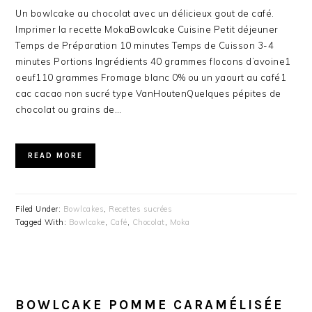
Un bowlcake au chocolat avec un délicieux gout de café.
Imprimer la recette MokaBowlcake Cuisine Petit déjeuner
Temps de Préparation 10 minutes Temps de Cuisson 3-4
minutes Portions Ingrédients 40 grammes flocons d’avoine1
oeuf110 grammes Fromage blanc 0% ou un yaourt au café1
cac cacao non sucré type VanHoutenQuelques pépites de
chocolat ou grains de…
READ MORE
Filed Under:
Bowlcakes
,
Recettes sucrées
Tagged With:
Bowlcake
,
Café
,
Chocolat
,
Moka
BOWLCAKE POMME CARAMÉLISÉE