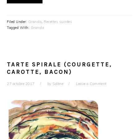
Filed Under:
Granola
,
Recettes sucrées
Tagged With:
Granola
TARTE SPIRALE (COURGETTE,
CAROTTE, BACON)
27 octobre 2017
by
Solène
Leave a Comment