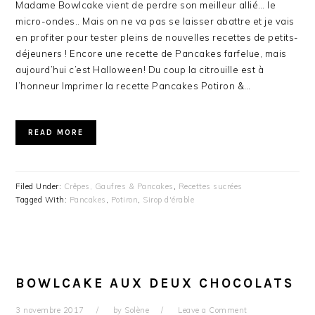
Madame Bowlcake vient de perdre son meilleur allié… le
micro-ondes.. Mais on ne va pas se laisser abattre et je vais
en profiter pour tester pleins de nouvelles recettes de petits-
déjeuners ! Encore une recette de Pancakes farfelue, mais
aujourd’hui c’est Halloween! Du coup la citrouille est à
l’honneur Imprimer la recette Pancakes Potiron &…
READ MORE
Filed Under:
Crêpes, Gaufres & Pancakes
,
Recettes sucrées
Tagged With:
Pancakes
,
Potiron
,
Sirop d'érable
BOWLCAKE AUX DEUX CHOCOLATS
3 novembre 2017
by
Solène
Leave a Comment