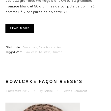
oeuf100 grammes Fromage blanc 0% ou 50 grammes
fromage blanc et 50 grammes de compote de pomme1
pomme1 à 2 cac purée de noisette1/2…
READ MORE
Filed Under:
Bowlcakes
,
Recettes sucrées
Tagged With:
Bowlcake
,
Noisette
,
Pomme
BOWLCAKE FAÇON REESE’S
3 novembre 2017
by
Solène
Leave a Comment