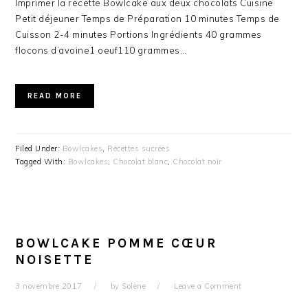
Imprimer la recette Bowlcake aux deux chocolats Cuisine
Petit déjeuner Temps de Préparation 10 minutes Temps de
Cuisson 2-4 minutes Portions Ingrédients 40 grammes
flocons d’avoine1 oeuf110 grammes…
READ MORE
Filed Under:
Bowlcakes
,
Recettes sucrées
Tagged With:
Bowlcakes
,
Chocolat blanc
,
Chocolat noir
BOWLCAKE POMME CŒUR
NOISETTE
3 novembre 2017
by
Solène
Leave a Comment