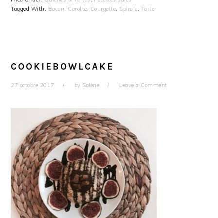
Tagged With:
Bacon
,
Carotte
,
Courgette
,
Spirale
,
Tarte
COOKIEBOWLCAKE
27 octobre 2017
by
Solène
Leave a Comment