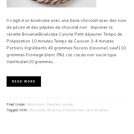
Il s’agit d’un bowlcake avec une base chocolat avec des noix
de pécan et des pépites de chocolat noir Imprimer la
recette BrownieBowlcake Cuisine Petit déjeuner Temps de
Préparation 10 minutes Temps de Cuisson 3-4 minutes
Portions Ingrédients 40 grammes flocons d’avoine1 oeuf110
grammes Fromage blanc 0%1 cac cacao non sucré type
VanHouten10 grammes…
READ MORE
Filed Under:
Bowlcakes
,
Recettes sucrées
Tagged With:
Bowlcake
,
Brownie
,
Chocolat noir
,
Noix de pécan