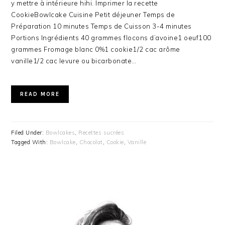
y mettre à intérieure hihi. Imprimer la recette
CookieBowlcake Cuisine Petit déjeuner Temps de
Préparation 10 minutes Temps de Cuisson 3-4 minutes
Portions Ingrédients 40 grammes flocons d’avoine1 oeuf100
grammes Fromage blanc 0%1 cookie1/2 cac arôme
vanille1/2 cac levure ou bicarbonate…
READ MORE
Filed Under:
Bowlcakes
,
Recettes sucrées
Tagged With:
Bowlcake
,
Chocolat
,
Cookie
,
Vanille
PRIMARY
SIDEBAR