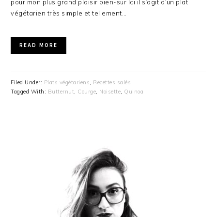
pour mon plus grand plaisir bien-sur Ici il s’agit d’un plat
végétarien très simple et tellement…
READ MORE
Filed Under:
Plats végétariens
,
Recettes salés
Tagged With:
Butternut
,
Courge
,
Noisette
,
Quinoa
PRIMARY
SIDEBAR