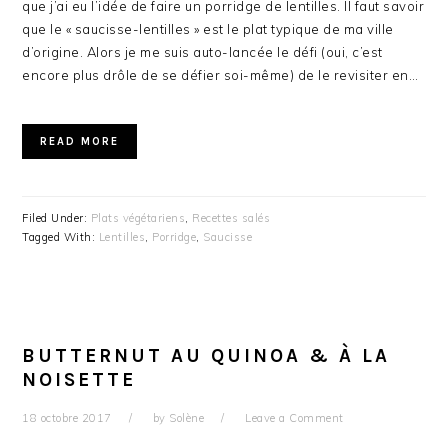
que j’ai eu l’idée de faire un porridge de lentilles. Il faut savoir
que le « saucisse-lentilles » est le plat typique de ma ville
d’origine. Alors je me suis auto-lancée le défi (oui, c’est
encore plus drôle de se défier soi-même) de le revisiter en…
READ MORE
Filed Under:
Plats végétariens
,
Recettes salés
Tagged With:
Lentilles
,
Porridge
,
Saucisse
BUTTERNUT AU QUINOA & À LA
NOISETTE
18 octobre 2017
by
Solène
Leave a Comment