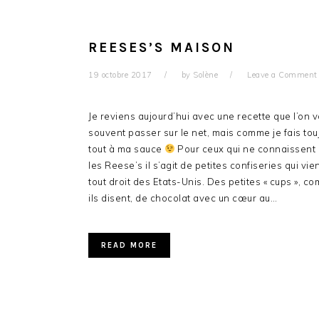
REESES’S MAISON
19 octobre 2017
by
Solène
Leave a Comment
Je reviens aujourd’hui avec une recette que l’on v
souvent passer sur le net, mais comme je fais tou
tout à ma sauce
Pour ceux qui ne connaissent
les Reese’s il s’agit de petites confiseries qui vi
tout droit des Etats-Unis. Des petites « cups », c
ils disent, de chocolat avec un cœur au…
READ MORE