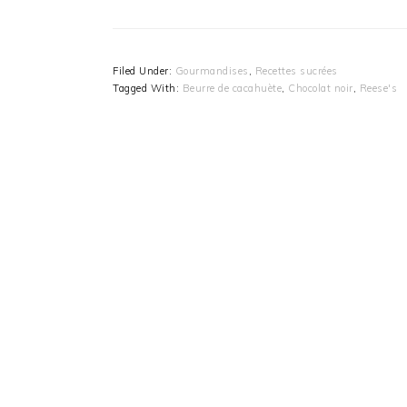
Filed Under:
Gourmandises
,
Recettes sucrées
Tagged With:
Beurre de cacahuète
,
Chocolat noir
,
Reese's