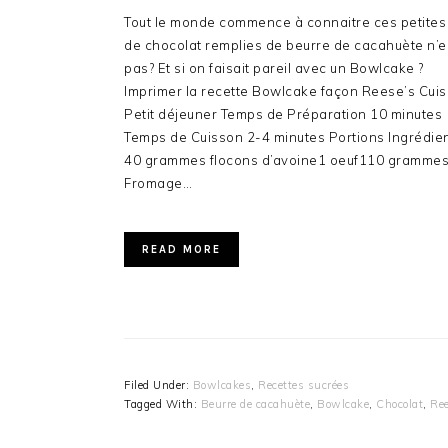
Tout le monde commence à connaitre ces petites
de chocolat remplies de beurre de cacahuète n’e
pas? Et si on faisait pareil avec un Bowlcake ?
Imprimer la recette Bowlcake façon Reese’s Cuis
Petit déjeuner Temps de Préparation 10 minutes
Temps de Cuisson 2-4 minutes Portions Ingrédie
40 grammes flocons d’avoine1 oeuf110 gramme
Fromage…
READ MORE
Filed Under:
Bowlcakes
,
Recettes sucrées
Tagged With:
Beurre de cacahuète
,
Bowlcake
,
Chocolat
,
Ree