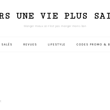
RS UNE VIE PLUS SA
Manger mieux ce n'est pas manger moins bon
 SALÉS
REVUES
LIFESTYLE
CODES PROMO & B
t