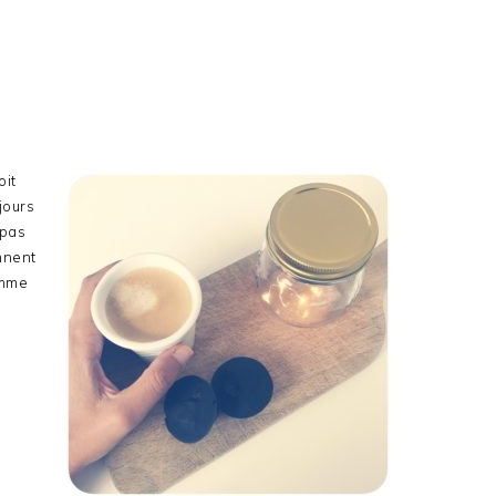
oit
jours
 pas
ennent
omme