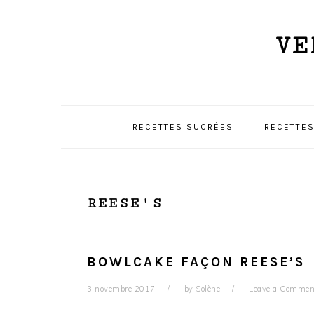
Skip
Skip
Skip
to
to
to
VE
primary
content
primary
navigation
sidebar
RECETTES SUCRÉES
RECETTES
REESE'S
BOWLCAKE FAÇON REESE’S
3 novembre 2017
by
Solène
Leave a Commen