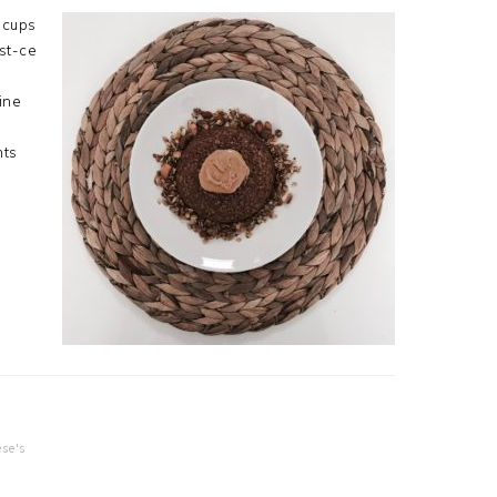
 cups
st-ce
ine
nts
s
se's