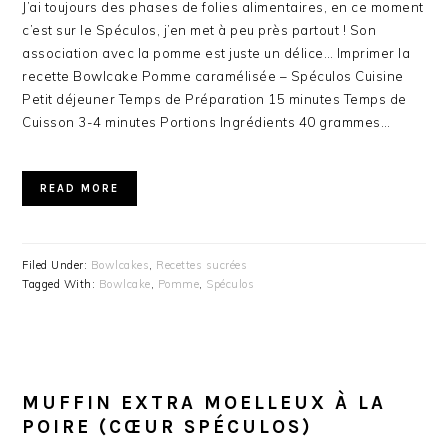
J’ai toujours des phases de folies alimentaires, en ce moment
c’est sur le Spéculos, j’en met à peu près partout ! Son
association avec la pomme est juste un délice… Imprimer la
recette Bowlcake Pomme caramélisée – Spéculos Cuisine
Petit déjeuner Temps de Préparation 15 minutes Temps de
Cuisson 3-4 minutes Portions Ingrédients 40 grammes…
READ MORE
Filed Under:
Bowlcakes
,
Recettes sucrées
Tagged With:
Bowlcake
,
Pomme
,
Spéculos
MUFFIN EXTRA MOELLEUX À LA
POIRE (CŒUR SPÉCULOS)