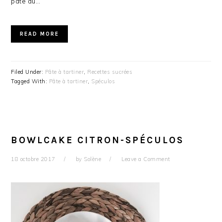
pâte au…
READ MORE
Filed Under:
Pâte à tartiner
,
Recettes sucrées
Tagged With:
Pâte à tartiner
,
Spéculos
BOWLCAKE CITRON-SPÉCULOS
18 octobre 2017
by
Solène
Leave a Comment