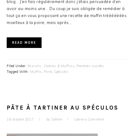
blog .. J’en fais régulièrement donc j’étais persuadée d’en
avoir au-moins une .. Du coup je suis obligée de remédier à
tout ça en vous proposant une recette de muffin trèèèèèèès
moelleux à la poire, mais après…
READ MORE
Filed Under:
Biscuits, Cookies & Muffins
,
Recettes sucrées
Tagged With:
Muffin
,
Poire
,
Spéculos
PÂTE À TARTINER AU SPÉCULOS
19 octobre 2017
by
Solène
Leave a Comment