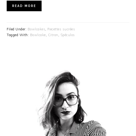
READ MORE
Filed Under:
Bowlcakes
,
Recettes sucrées
Tagged With:
Bowlcake
,
Citron
,
Spéculos
PRIMARY
SIDEBAR