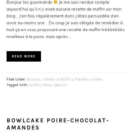
Bonjour les gourmands
Je me suis rendue compte
aujourd’hui qu’il n’y avait aucune recette de muffin sur mon
blog .. J’en fais régulièrement donc j’étais persuadée d’en
avoir au-moins une .. Du coup je suis obligée de remédier à
tout ça en vous proposant une recette de muffin trèèèèèèès
moelleux à la poire, mais après…
READ MORE
Filed Under:
Biscuits, Cookies & Muffins
,
Recettes sucrées
Tagged With:
Muffin
,
Poire
,
Spéculos
BOWLCAKE POIRE-CHOCOLAT-
AMANDES