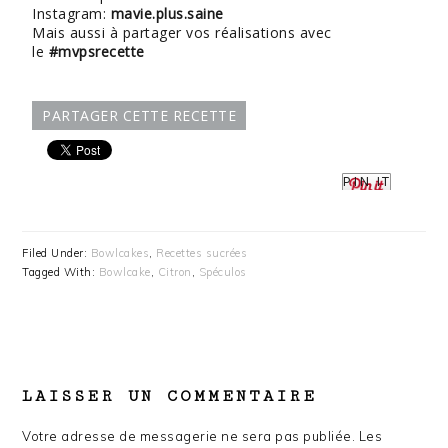
Instagram:
mavie.plus.saine
Mais aussi à partager vos réalisations avec
le
#mvpsrecette
PARTAGER CETTE RECETTE
PIN IT
Filed Under:
Bowlcakes
,
Recettes sucrées
Tagged With:
Bowlcake
,
Citron
,
Spéculos
READER
LAISSER UN COMMENTAIRE
INTERACTIONS
Votre adresse de messagerie ne sera pas publiée.
Les