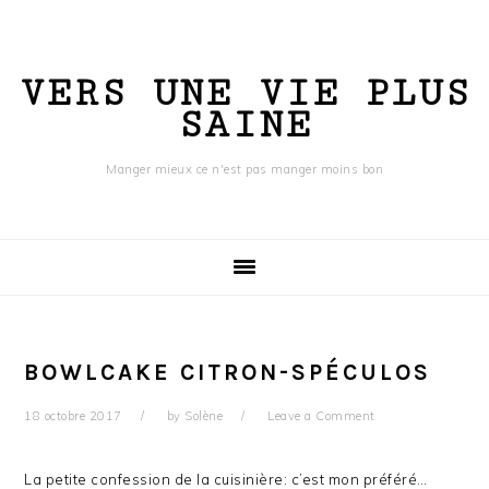
Skip
Skip
Skip
to
to
to
primary
content
primary
VERS UNE VIE PLUS
navigation
sidebar
SAINE
Manger mieux ce n'est pas manger moins bon
BOWLCAKE CITRON-SPÉCULOS
18 octobre 2017
by
Solène
Leave a Comment
La petite confession de la cuisinière: c’est mon préféré…