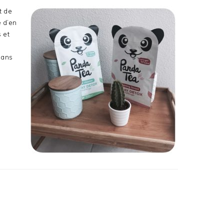
t de
e d’en
 et
dans